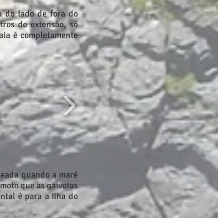
a do lado de fora do
tros de extensão, só
raia é completamente
nseada quando a maré
emoto que as gaivotas
ntal é para a Ilha do