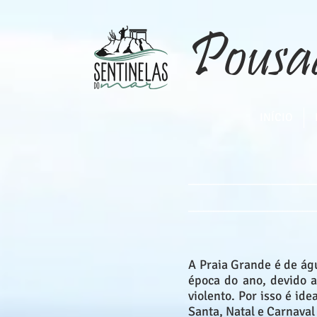
Pousa
INÍCIO
__________________________
__________________________
A Praia Grande é de ág
época do ano, devido 
violento. Por isso é id
Santa, Natal e Carnaval 