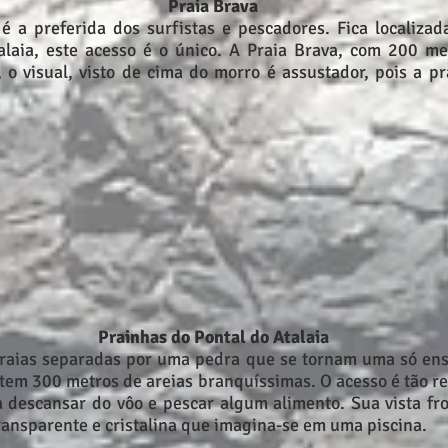
Praia Brava
é a preferida dos surfistas e pescadores. Fica localizad
laia, este acesso é o único. A Praia Brava, com 200 me
 o visual, visto de cima do morro é assustador, pois a p
Prainhas do Pontal do Atalaia
praias separadas por uma pedra que se tornam uma só e
 tem 300 metros de areias branquíssimas. O acesso é tão r
 descansar do vôo e pescar algum alimento. Sua vista fro
transparente e cristalina que imagina-se em uma piscina.