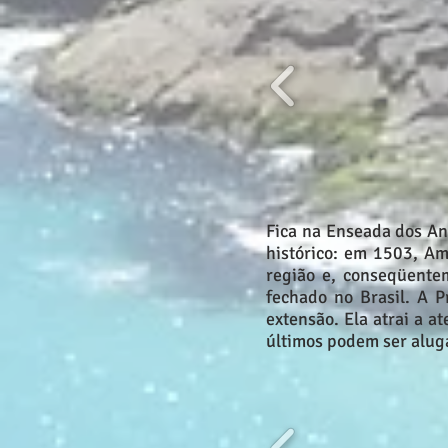
Fica na Enseada dos An
histórico: em 1503, Am
região e, conseqüente
fechado no Brasil. A 
extensão. Ela atrai a a
últimos podem ser alug