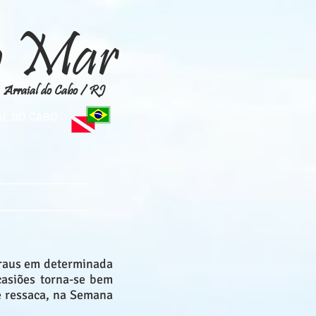
do Mar
Arraial do Cabo / RJ
AL DO CABO
__________________
__________________
graus em determinada
casiões torna-se bem
de ressaca, na Semana