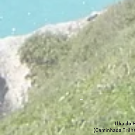
______________________
_
Ilha do 
(Caminhada Trilh