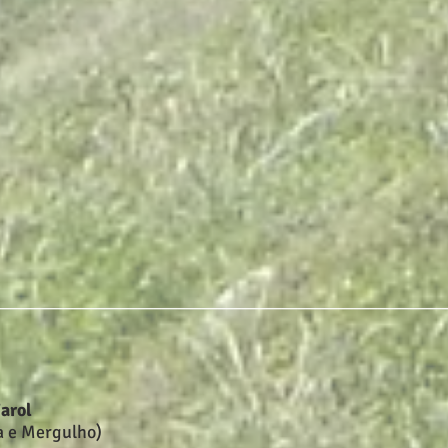
________________________________________________________
Farol
a e Mergulho)