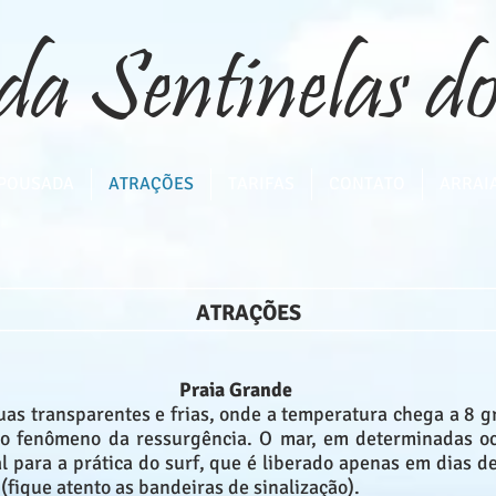
da Sentinelas 
POUSADA
ATRAÇÕES
TARIFAS
CONTATO
ARRAI
________________________________________________________________
ATRAÇÕES
__________________________________
______________________________
Praia Grande
uas transparentes e frias, onde a temperatura chega a 8 
ao fenômeno da ressurgência. O mar, em determinadas o
eal para a prática do surf, que é liberado apenas em dias 
(fique atento as bandeiras de sinalização).