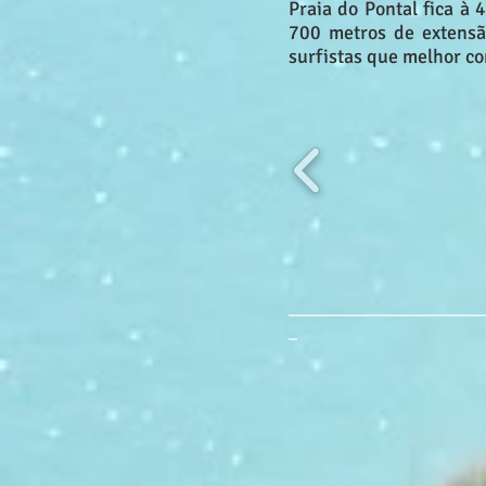
Praia do Pontal fica à
700 metros de extensão
surfistas que melhor c
______________________
_