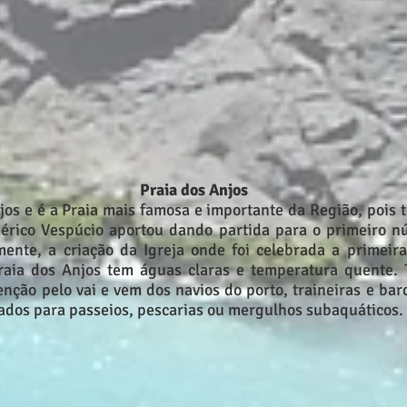
Praia dos Anjos
jos e é a Praia mais famosa e importante da Região, pois
érico Vespúcio aportou dando partida para o primeiro nú
mente, a criação da Igreja onde foi celebrada a primei
Praia dos Anjos tem águas claras e temperatura quente
tenção pelo vai e vem dos navios do porto, traineiras e bar
ados para passeios, pescarias ou mergulhos subaquáticos.