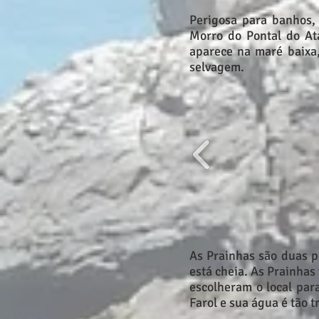
Perigosa para banhos, 
Morro do Pontal do Ata
aparece na maré baixa,
selvagem.
As Prainhas são duas 
está cheia. As Prainhas
escolheram o local para
Farol e sua água é tão 